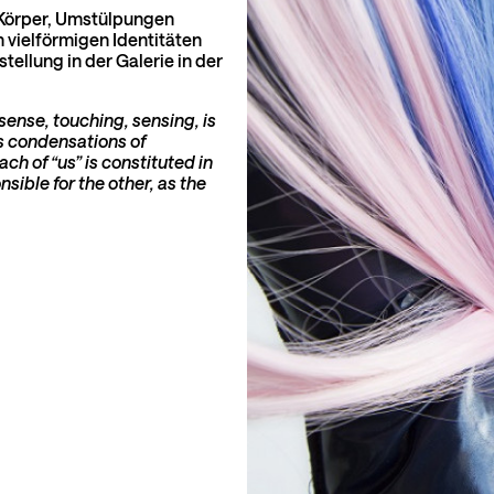
 Körper, Umstülpungen
vielförmigen Identitäten
ellung in der Galerie in der
sense, touching, sensing, is
is condensations of
ch of “us” is constituted in
nsible for the other, as the