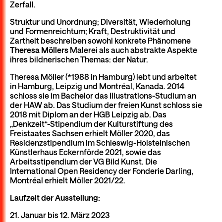
Zerfall.
Struktur und Un­ordnung; Diversität, Wiederholung
und Formenreichtum; Kraft, Destruktivität und
Zartheit beschreiben sowohl konkrete Phänomene
Theresa Möllers
Malerei als auch abstrakte Aspekte
ihres bildnerischen Themas: der Natur.
Theresa Möller (*1988 in Hamburg) lebt und arbeitet
in Hamburg, Leipzig und Montréal, Kanada. 2014
schloss sie im Bachelor das Illustrations-Studium an
der HAW ab. Das Studium der freien Kunst schloss sie
2018 mit Diplom an der HGB Leipzig ab. Das
„Denkzeit“-Stipendium der Kultur­stiftung des
Freistaates Sachsen erhielt Möller 2020, das
Residenzstipendium im Schleswig-Holsteinischen
Künstlerhaus Eckern­förde 2021, sowie das
Arbeitsstipendium der VG Bild Kunst. Die
International Open Residency der Fonderie Darling,
Montréal erhielt Möller 2021/22.
Laufzeit der Ausstellung:
21. Januar bis 12. März 2023