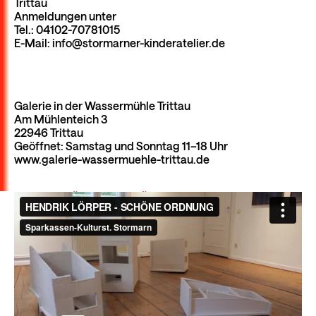
Trittau
Anmeldungen unter
Tel.: 04102-70781015
E-Mail: info@stormarner-kinderatelier.de
Galerie in der Wassermühle Trittau
Am Mühlenteich 3
22946 Trittau
Geöffnet: Samstag und Sonntag 11–18 Uhr
www.galerie-wassermuehle-trittau.de
HENDRIK LÖRPER - SCHÖNE ORDNUNG
from
Sparkassen-Kulturst. Stormarn
on
Vimeo
.