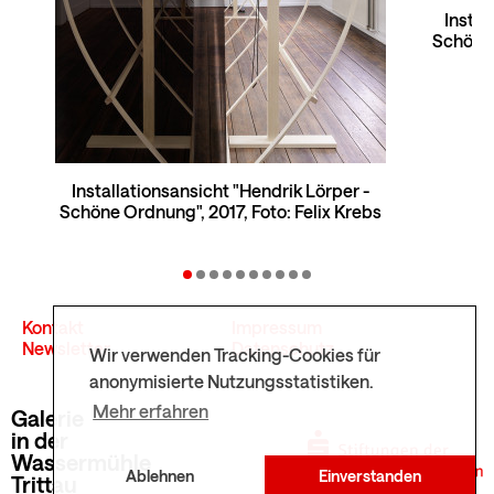
Instal
Schöne 
Installationsansicht "Hendrik Lörper -
Schöne Ordnung", 2017, Foto: Felix Krebs
Kontakt
Impressum
Newsletter
Datenschutz
Wir verwenden Tracking-Cookies für
anonymisierte Nutzungsstatistiken.
Mehr erfahren
Galerie
in der
Wassermühle
Ablehnen
Einverstanden
Trittau