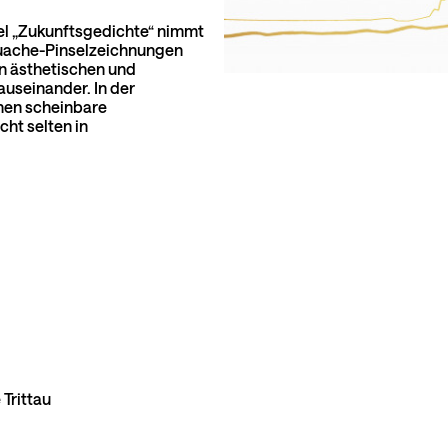
itel „Zukunftsgedichte“ nimmt
ouache-Pinselzeichnungen
en ästhetischen und
useinander. In der
ehen scheinbare
ht selten in
 Trittau