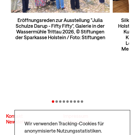
ie
Eröffnungsreden zur Ausstellung "Julia
Silke 
o:
Schulze Darup - Fifty Fifty", Galerie in der
Holstei
Wassermühle Trittau 2026, © Stiftungen
Kunst
der Sparkasse Holstein / Foto: Stiftungen
Küns
Leit
Mesch
Kontakt
Impressum
Newsletter
Datenschutz
Wir verwenden Tracking-Cookies für
anonymisierte Nutzungsstatistiken.