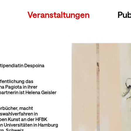
Veranstaltungen
Pub
Stipendiatin Despoina
fentlichung das
a Pagiota in ihrer
artnerin ist Helena Geisler
derbücher, macht
uswahlverfahren in
ben Kunst an der HFBK
n Universitäten in Hamburg
rn, Schweiz.