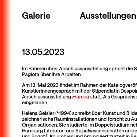
Galerie
Ausstellungen
13.05.2023
Im Rahmen ihrer Abschlussausstellung spricht die 
Pagiota über ihre Arbeiten.
Am 13. Mai 2023 findet im Rahmen der Katalogveröf
Künstlerinnengespräch mit der Stipendiatin Despoin
Abschlussausstellung
Framed
statt. Als Gesprächsp
eingeladen.
Helena Geisler (*1994) schreibt über Kunst und Bil
zeichnerische Rauminstallationen und forscht zu A
Organisationen. Sie studierte im Doppelstudium ne
Hamburg Literatur- und Sozialwissenschaften an de
und Bogotá, Kolumbien und promoviert zurzeit in Be