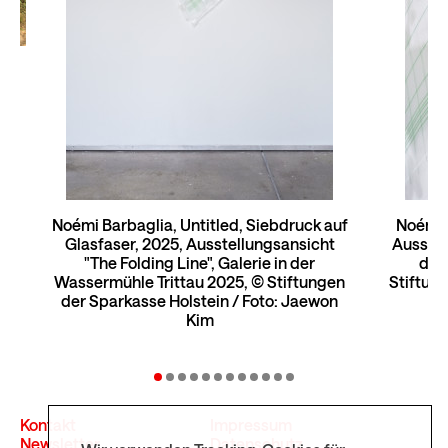
g
Noémi Barbaglia, Untitled, Siebdruck auf
Noémi B
Glasfaser, 2025, Ausstellungsansicht
Ausstell
"The Folding Line", Galerie in der
der
Wassermühle Trittau 2025, © Stiftungen
Stiftung
der Sparkasse Holstein / Foto: Jaewon
Kim
Kontakt
Impressum
Newsletter
Datenschutz