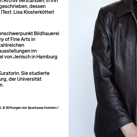
 Archiv verstanden; in ihn
ngeschrieben, dessen
Text: Lisa Klosterkötter)
dienschwerpunkt Bildhauerei
of Fine Arts in
zahlreichen
ausstellungen im
el von Jenisch in Hamburg
Kuratorin. Sie studierte
g, der Universität
m.
6, © Stiftungen der Sparkasse Holstein /