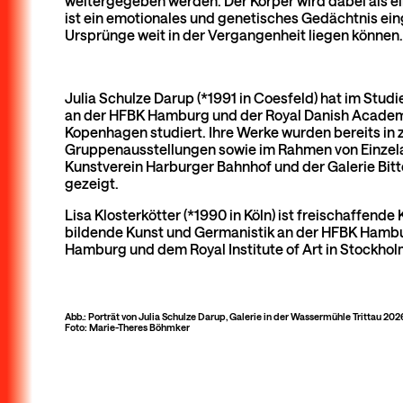
weitergegeben werden. Der Körper wird dabei als ein
ist ein emotionales und genetisches Gedächtnis ei
Ursprünge weit in der Vergangenheit liegen können. (
Julia Schulze Darup (*1991 in Coesfeld) hat im Stu
an der HFBK Hamburg und der Royal Danish Academy 
Kopenhagen studiert. Ihre Werke wurden bereits in 
Gruppenausstellungen sowie im Rahmen von Einzel
Kunstverein Harburger Bahnhof und der Galerie Bitt
gezeigt.
Lisa Klosterkötter (*1990 in Köln) ist freischaffende 
bildende Kunst und Germanistik an der HFBK Hambur
Hamburg und dem Royal Institute of Art in Stockhol
Abb.: Porträt von Julia Schulze Darup, Galerie in der Wassermühle Trittau 202
Foto: Marie-Theres Böhmker