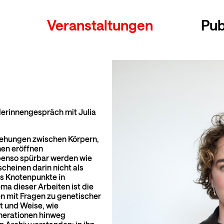
Veranstaltungen
Pub
tlerinnengespräch mit Julia
iehungen zwischen Körpern,
onen eröffnen
benso spürbar werden wie
heinen darin nicht als
ls Knotenpunkte in
a dieser Arbeiten ist die
n mit Fragen zu genetischer
rt und Weise, wie
nerationen hinweg